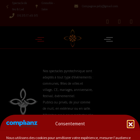
Spectacle de
Grenoble -
Compagnie.poly@gmail.com
feu & Led
Isère
06.35.17.49.95
Nos spectacles pyrotechnique sont
adaptés à tout type d’évènements :
communes, fêtes de villes et
village, CE, mariages, anniversaire,
festival, événementiel.
Publics ou privés, de jour comme
de nuit, en extérieur ou en salle.
N’hésitez pas à nous contacter afin
que nous puissions vous
Consentement
conseiller.
Nous utilisons des cookies pour améliorer votre expérience, mesurer l'audience