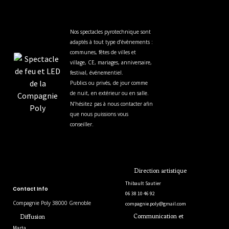
Nos spectacles pyrotechnique sont
adaptés à tout type d’évènements :
communes, fêtes de villes et
village, CE, mariages, anniversaire,
festival, événementiel.
Publics ou privés, de jour comme
de nuit, en extérieur ou en salle.
N’hésitez pas à nous contacter afin
que nous puissions vous
conseiller.
Direction artistique
Thibault Sautier
Contact Info
06 38 10 46 92
Compagnie Poly 38000 Grenoble
compagnie.poly@gmail.com
Communication et
Diffusion
Marta