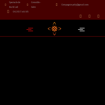
Spectacle de
Grenoble -
Compagnie.poly@gmail.com
feu & Led
Isère
06.35.17.49.95