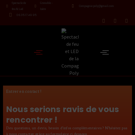
Spectacle de
Grenoble -
Compagnie.poly@gmail.com
feu & Led
Isère
06.35.17.49.95
Entrer en contact !
Nous serions ravis de vous
rencontrer !
Des questions, un devis, besoin d’infos complémentaires ? N’hésitez pas
à nous contacter grâce au formulaire ci dessous .