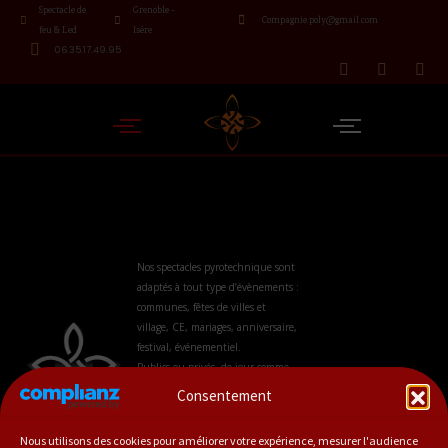
Spectacle de
Grenoble -
Compagnie.poly@gmail.com
feu & Led
Isère
06.35.17.49.95
Nos spectacles pyrotechnique sont
adaptés à tout type d’évènements :
communes, fêtes de villes et
village, CE, mariages, anniversaire,
festival, événementiel.
Publics ou privés, de jour comme
de nuit, en extérieur ou en salle.
Consentement
N’hésitez pas à nous contacter afin
que nous puissions vous
Nous utilisons des cookies pour améliorer votre expérience, mesurer l'audience